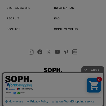
STORE/DEALERS
INFORMATION
RECRUIT
FAQ
CONTACT
SOPH. MEMBERS
お客様により良いサービスを提供するため、cookie(クッキー)を
プライバシーポリシー
特定商取引法に基づく表記
利用規約
使用することがございます。 詳しくは
プライバシーポリシー
を
店舗受取サービス
コンビニ・営業店受取サービス
ご確認ください。
OK