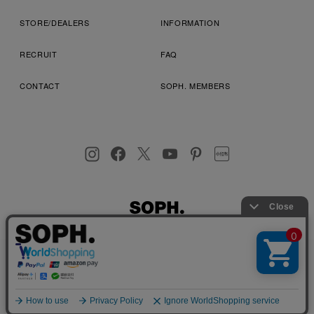
STORE/DEALERS
INFORMATION
RECRUIT
FAQ
CONTACT
SOPH. MEMBERS
お客様により良いサービスを提供するため、cookie(クッキー)を
プライバシーポリシー
特定商取引法に基づく表記
利用規約
使用することがございます。 詳しくは
プライバシーポリシー
を
店舗受取サービス
コンビニ・営業店受取サービス
ご確認ください。
OK