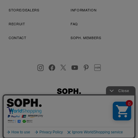
STORE/DEALERS
INFORMATION
RECRUIT
FAQ
CONTACT
SOPH. MEMBERS
お客様により良いサービスを提供するため、cookie(クッキー)を
プライバシーポリシー
特定商取引法に基づく表記
利用規約
使用することがございます。 詳しくは
プライバシーポリシー
を
店舗受取サービス
コンビニ・営業店受取サービス
ご確認ください。
OK