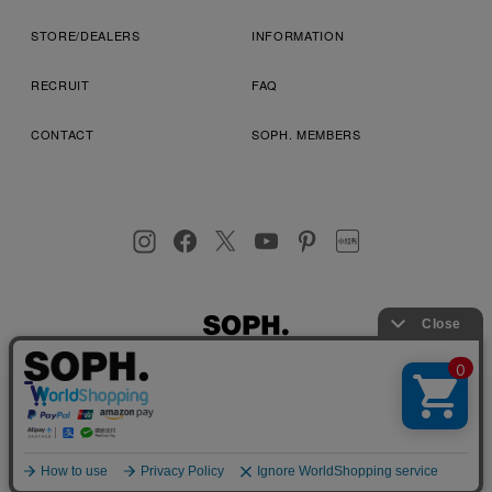
STORE/DEALERS
INFORMATION
RECRUIT
FAQ
CONTACT
SOPH. MEMBERS
お客様により良いサービスを提供するため、cookie(クッキー)を
プライバシーポリシー
特定商取引法に基づく表記
利用規約
使用することがございます。 詳しくは
プライバシーポリシー
を
店舗受取サービス
コンビニ・営業店受取サービス
ご確認ください。
OK