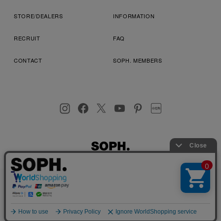
STORE/DEALERS
INFORMATION
RECRUIT
FAQ
CONTACT
SOPH. MEMBERS
お客様により良いサービスを提供するため、cookie(クッキー)を
プライバシーポリシー
特定商取引法に基づく表記
利用規約
使用することがございます。 詳しくは
プライバシーポリシー
を
店舗受取サービス
コンビニ・営業店受取サービス
ご確認ください。
OK