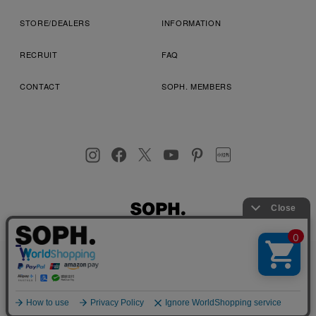
STORE/DEALERS
INFORMATION
RECRUIT
FAQ
CONTACT
SOPH. MEMBERS
お客様により良いサービスを提供するため、cookie(クッキー)を
プライバシーポリシー
特定商取引法に基づく表記
利用規約
使用することがございます。 詳しくは
プライバシーポリシー
を
店舗受取サービス
コンビニ・営業店受取サービス
ご確認ください。
OK