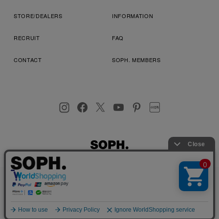
STORE/DEALERS
INFORMATION
RECRUIT
FAQ
CONTACT
SOPH. MEMBERS
お客様により良いサービスを提供するため、cookie(クッキー)を
プライバシーポリシー
特定商取引法に基づく表記
利用規約
使用することがございます。 詳しくは
プライバシーポリシー
を
店舗受取サービス
コンビニ・営業店受取サービス
ご確認ください。
OK