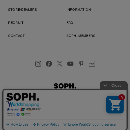
STORE/DEALERS
INFORMATION
RECRUIT
FAQ
CONTACT
SOPH. MEMBERS
お客様により良いサービスを提供するため、cookie(クッキー)を
プライバシーポリシー
特定商取引法に基づく表記
利用規約
使用することがございます。 詳しくは
プライバシーポリシー
を
店舗受取サービス
コンビニ・営業店受取サービス
ご確認ください。
OK