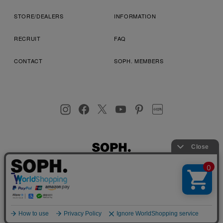
STORE/DEALERS
INFORMATION
RECRUIT
FAQ
CONTACT
SOPH. MEMBERS
お客様により良いサービスを提供するため、cookie(クッキー)を
プライバシーポリシー
特定商取引法に基づく表記
利用規約
使用することがございます。 詳しくは
プライバシーポリシー
を
店舗受取サービス
コンビニ・営業店受取サービス
ご確認ください。
OK