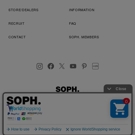
STORE/DEALERS
INFORMATION
RECRUIT
FAQ
CONTACT
SOPH. MEMBERS
お客様により良いサービスを提供するため、cookie(クッキー)を
プライバシーポリシー
特定商取引法に基づく表記
利用規約
使用することがございます。 詳しくは
プライバシーポリシー
を
店舗受取サービス
コンビニ・営業店受取サービス
ご確認ください。
OK