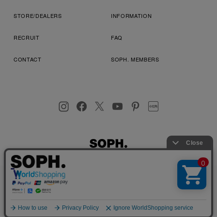
STORE/DEALERS
INFORMATION
RECRUIT
FAQ
CONTACT
SOPH. MEMBERS
お客様により良いサービスを提供するため、cookie(クッキー)を
プライバシーポリシー
特定商取引法に基づく表記
利用規約
使用することがございます。 詳しくは
プライバシーポリシー
を
店舗受取サービス
コンビニ・営業店受取サービス
ご確認ください。
OK