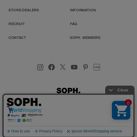
STORE/DEALERS
INFORMATION
RECRUIT
FAQ
CONTACT
SOPH. MEMBERS
お客様により良いサービスを提供するため、cookie(クッキー)を
プライバシーポリシー
特定商取引法に基づく表記
利用規約
使用することがございます。 詳しくは
プライバシーポリシー
を
店舗受取サービス
コンビニ・営業店受取サービス
ご確認ください。
OK