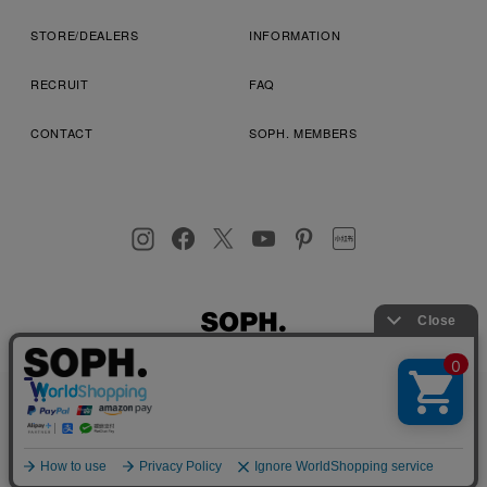
STORE/DEALERS
INFORMATION
RECRUIT
FAQ
CONTACT
SOPH. MEMBERS
お客様により良いサービスを提供するため、cookie(クッキー)を
プライバシーポリシー
特定商取引法に基づく表記
利用規約
使用することがございます。 詳しくは
プライバシーポリシー
を
店舗受取サービス
コンビニ・営業店受取サービス
ご確認ください。
OK