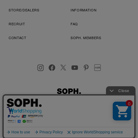
STORE/DEALERS
INFORMATION
RECRUIT
FAQ
CONTACT
SOPH. MEMBERS
お客様により良いサービスを提供するため、cookie(クッキー)を
プライバシーポリシー
特定商取引法に基づく表記
利用規約
使用することがございます。 詳しくは
プライバシーポリシー
を
店舗受取サービス
コンビニ・営業店受取サービス
ご確認ください。
OK