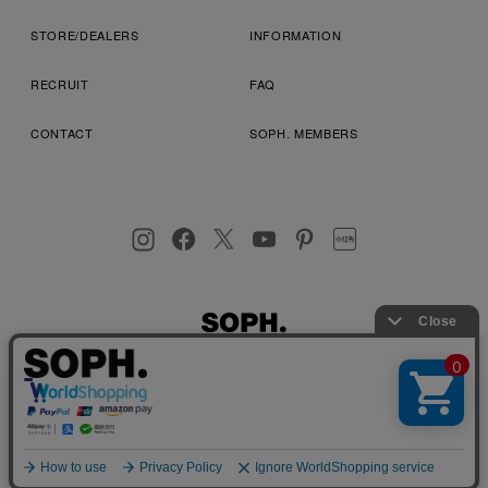
STORE/DEALERS
INFORMATION
RECRUIT
FAQ
CONTACT
SOPH. MEMBERS
お客様により良いサービスを提供するため、cookie(クッキー)を
プライバシーポリシー
特定商取引法に基づく表記
利用規約
使用することがございます。 詳しくは
プライバシーポリシー
を
店舗受取サービス
コンビニ・営業店受取サービス
ご確認ください。
OK