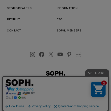
STORE/DEALERS
INFORMATION
RECRUIT
FAQ
CONTACT
SOPH. MEMBERS
お客様により良いサービスを提供するため、cookie(クッキー)を
プライバシーポリシー
特定商取引法に基づく表記
利用規約
使用することがございます。 詳しくは
プライバシーポリシー
を
店舗受取サービス
コンビニ・営業店受取サービス
ご確認ください。
OK