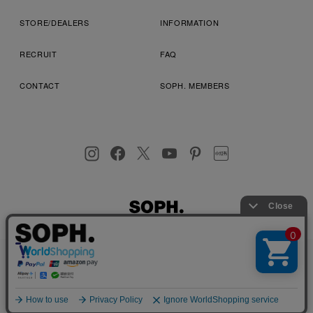
STORE/DEALERS
INFORMATION
RECRUIT
FAQ
CONTACT
SOPH. MEMBERS
お客様により良いサービスを提供するため、cookie(クッキー)を
プライバシーポリシー
特定商取引法に基づく表記
利用規約
使用することがございます。 詳しくは
プライバシーポリシー
を
店舗受取サービス
コンビニ・営業店受取サービス
ご確認ください。
OK