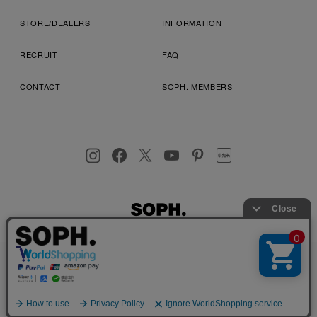
STORE/DEALERS
INFORMATION
RECRUIT
FAQ
CONTACT
SOPH. MEMBERS
お客様により良いサービスを提供するため、cookie(クッキー)を
プライバシーポリシー
特定商取引法に基づく表記
利用規約
使用することがございます。 詳しくは
プライバシーポリシー
を
店舗受取サービス
コンビニ・営業店受取サービス
ご確認ください。
OK