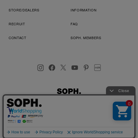
STORE/DEALERS
INFORMATION
RECRUIT
FAQ
CONTACT
SOPH. MEMBERS
お客様により良いサービスを提供するため、cookie(クッキー)を
プライバシーポリシー
特定商取引法に基づく表記
利用規約
使用することがございます。 詳しくは
プライバシーポリシー
を
店舗受取サービス
コンビニ・営業店受取サービス
ご確認ください。
OK