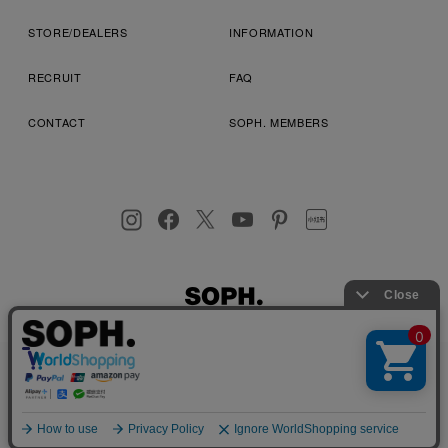
STORE/DEALERS
INFORMATION
RECRUIT
FAQ
CONTACT
SOPH. MEMBERS
お客様により良いサービスを提供するため、cookie(クッキー)を
プライバシーポリシー
特定商取引法に基づく表記
利用規約
使用することがございます。 詳しくは
プライバシーポリシー
を
店舗受取サービス
コンビニ・営業店受取サービス
ご確認ください。
OK