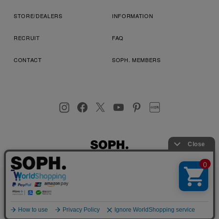
STORE/DEALERS
INFORMATION
RECRUIT
FAQ
CONTACT
SOPH. MEMBERS
お客様により良いサービスを提供するため、cookie(クッキー)を
プライバシーポリシー
特定商取引法に基づく表記
利用規約
使用することがございます。 詳しくは
プライバシーポリシー
を
店舗受取サービス
コンビニ・営業店受取サービス
ご確認ください。
OK