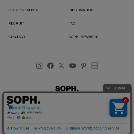
STORE/DEALERS
INFORMATION
RECRUIT
FAQ
CONTACT
SOPH. MEMBERS
お客様により良いサービスを提供するため、cookie(クッキー)を
プライバシーポリシー
特定商取引法に基づく表記
利用規約
使用することがございます。 詳しくは
プライバシーポリシー
を
店舗受取サービス
コンビニ・営業店受取サービス
ご確認ください。
OK