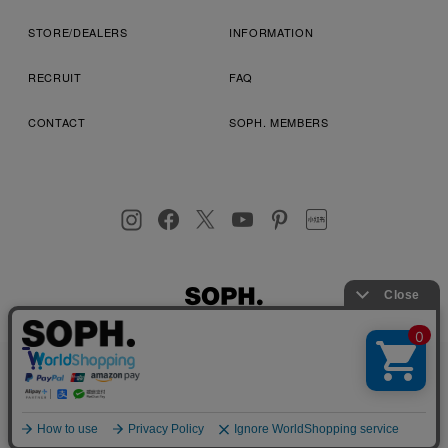
STORE/DEALERS
INFORMATION
RECRUIT
FAQ
CONTACT
SOPH. MEMBERS
お客様により良いサービスを提供するため、cookie(クッキー)を
プライバシーポリシー
特定商取引法に基づく表記
利用規約
使用することがございます。 詳しくは
プライバシーポリシー
を
店舗受取サービス
コンビニ・営業店受取サービス
ご確認ください。
OK