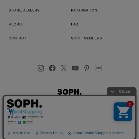
STORE/DEALERS
INFORMATION
RECRUIT
FAQ
CONTACT
SOPH. MEMBERS
お客様により良いサービスを提供するため、cookie(クッキー)を
プライバシーポリシー
特定商取引法に基づく表記
利用規約
使用することがございます。 詳しくは
プライバシーポリシー
を
店舗受取サービス
コンビニ・営業店受取サービス
ご確認ください。
OK