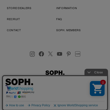
STORE/DEALERS
INFORMATION
RECRUIT
FAQ
CONTACT
SOPH. MEMBERS
お客様により良いサービスを提供するため、cookie(クッキー)を
プライバシーポリシー
特定商取引法に基づく表記
利用規約
使用することがございます。 詳しくは
プライバシーポリシー
を
店舗受取サービス
コンビニ・営業店受取サービス
ご確認ください。
OK