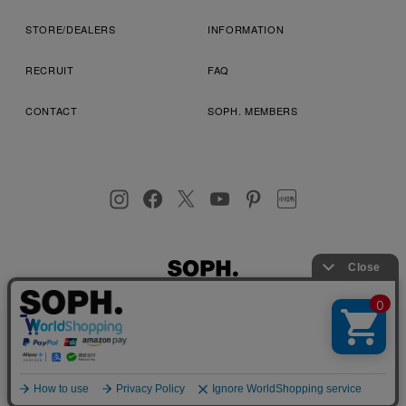
STORE/DEALERS
INFORMATION
RECRUIT
FAQ
CONTACT
SOPH. MEMBERS
お客様により良いサービスを提供するため、cookie(クッキー)を
プライバシーポリシー
特定商取引法に基づく表記
利用規約
使用することがございます。 詳しくは
プライバシーポリシー
を
店舗受取サービス
コンビニ・営業店受取サービス
ご確認ください。
OK