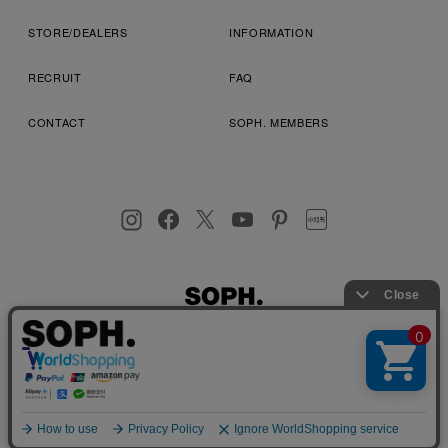
STORE/DEALERS
INFORMATION
RECRUIT
FAQ
CONTACT
SOPH. MEMBERS
お客様により良いサービスを提供するため、cookie(クッキー)を
プライバシーポリシー
特定商取引法に基づく表記
利用規約
使用することがございます。 詳しくは
プライバシーポリシー
を
店舗受取サービス
コンビニ・営業店受取サービス
ご確認ください。
OK