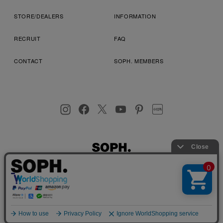
STORE/DEALERS
INFORMATION
RECRUIT
FAQ
CONTACT
SOPH. MEMBERS
お客様により良いサービスを提供するため、cookie(クッキー)を
プライバシーポリシー
特定商取引法に基づく表記
利用規約
使用することがございます。 詳しくは
プライバシーポリシー
を
店舗受取サービス
コンビニ・営業店受取サービス
ご確認ください。
OK