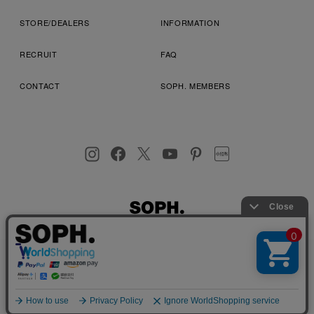
STORE/DEALERS
INFORMATION
RECRUIT
FAQ
CONTACT
SOPH. MEMBERS
お客様により良いサービスを提供するため、cookie(クッキー)を
プライバシーポリシー
特定商取引法に基づく表記
利用規約
使用することがございます。 詳しくは
プライバシーポリシー
を
店舗受取サービス
コンビニ・営業店受取サービス
ご確認ください。
OK