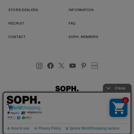
STORE/DEALERS
INFORMATION
RECRUIT
FAQ
CONTACT
SOPH. MEMBERS
お客様により良いサービスを提供するため、cookie(クッキー)を
プライバシーポリシー
特定商取引法に基づく表記
利用規約
使用することがございます。 詳しくは
プライバシーポリシー
を
店舗受取サービス
コンビニ・営業店受取サービス
ご確認ください。
OK