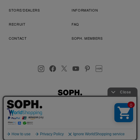
STORE/DEALERS
INFORMATION
RECRUIT
FAQ
CONTACT
SOPH. MEMBERS
お客様により良いサービスを提供するため、cookie(クッキー)を
プライバシーポリシー
特定商取引法に基づく表記
利用規約
使用することがございます。 詳しくは
プライバシーポリシー
を
店舗受取サービス
コンビニ・営業店受取サービス
ご確認ください。
OK