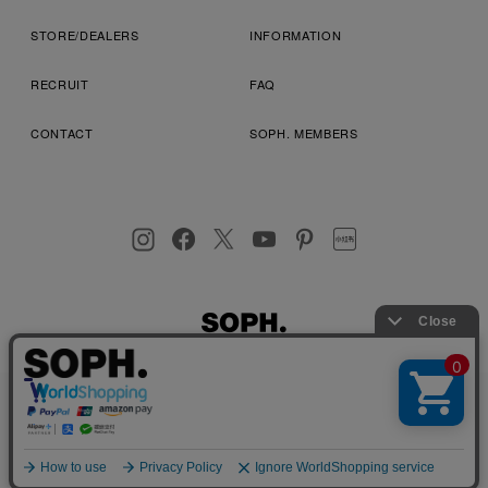
STORE/DEALERS
INFORMATION
RECRUIT
FAQ
CONTACT
SOPH. MEMBERS
お客様により良いサービスを提供するため、cookie(クッキー)を
プライバシーポリシー
特定商取引法に基づく表記
利用規約
使用することがございます。 詳しくは
プライバシーポリシー
を
店舗受取サービス
コンビニ・営業店受取サービス
ご確認ください。
OK