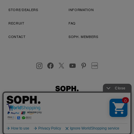
STORE/DEALERS
INFORMATION
RECRUIT
FAQ
CONTACT
SOPH. MEMBERS
お客様により良いサービスを提供するため、cookie(クッキー)を
プライバシーポリシー
特定商取引法に基づく表記
利用規約
使用することがございます。 詳しくは
プライバシーポリシー
を
店舗受取サービス
コンビニ・営業店受取サービス
ご確認ください。
OK