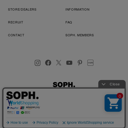
STORE/DEALERS
INFORMATION
RECRUIT
FAQ
CONTACT
SOPH. MEMBERS
お客様により良いサービスを提供するため、cookie(クッキー)を
プライバシーポリシー
特定商取引法に基づく表記
利用規約
使用することがございます。 詳しくは
プライバシーポリシー
を
店舗受取サービス
コンビニ・営業店受取サービス
ご確認ください。
OK