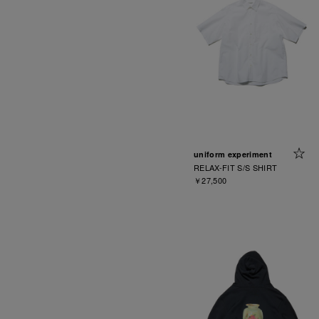
uniform experiment
RELAX-FIT S/S SHIRT
￥27,500