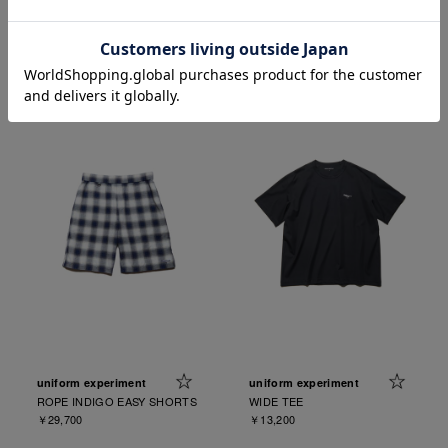
DAMAGED BOLD-FIT JEANS
DAMAGED REGULAR-FIT
￥53,900
JEANS
￥53,900
uniform experiment
uniform experiment
ROPE INDIGO EASY SHORTS
WIDE TEE
￥29,700
￥13,200