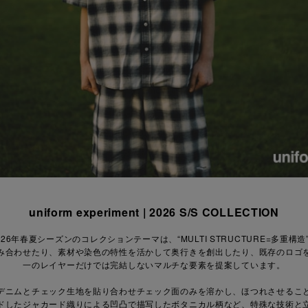
uniform experiment | 2026 S/S COLLECTION
026年春夏シーズンのコレクションテーマは、“MULTI STRUCTURE=多重構造
み合わせたり、素材や染色の特性を活かして奥行きを創出したり、既存のロゴ
一のレイヤーだけでは完結しないマルチな要素を提案しています。
デニムとチェック生地を貼り合わせチェック面のみを溶かし、ほつれさせるこ
ドしたジャカード織りによる凹凸で描写したボタニカル柄など、特殊な技術と