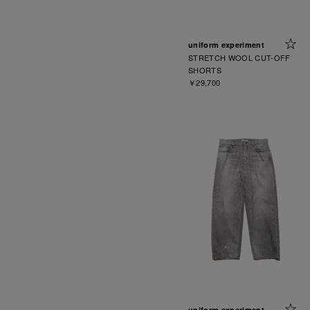
uniform experiment
STRETCH WOOL CUT-OFF
SHORTS
￥29,700
uniform experiment