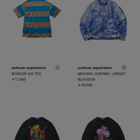
uniform experiment
uniform experiment
BORDER S/S TEE
MICHAEL CHERNO: JERSEY
￥17,600
BLOUSON
￥49,500