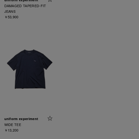
DAMAGED TAPERED-FIT
JEANS
￥53,900
uniform experiment
WIDE TEE
￥13,200