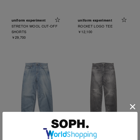
uniform experiment
uniform experiment
STRETCH WOOL CUT-OFF
ROCKET LOGO TEE
SHORTS
￥12,100
￥29,700
uniform experiment
uniform experiment