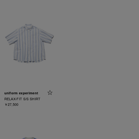
uniform experiment
RELAX-FIT S/S SHIRT
￥27,500