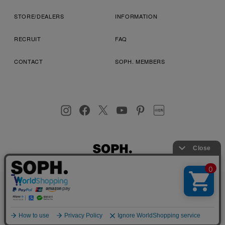
STORE/DEALERS
INFORMATION
RECRUIT
FAQ
CONTACT
SOPH. MEMBERS
お客様により良いサービスを提供するため、cookie(クッキー)を
プライバシーポリシー
特定商取引法に基づく表記
利用規約
使用することがございます。 詳しくは
プライバシーポリシー
を
店舗受取サービス
コンビニ・営業店受取サービス
ご確認ください。
OK