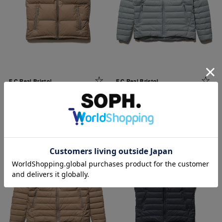
F.C.Real Bristol
F.C.Real Bristol
FIELD DOWN VEST
EXPEDITION DOWN JACKET
￥52,800
￥53,900