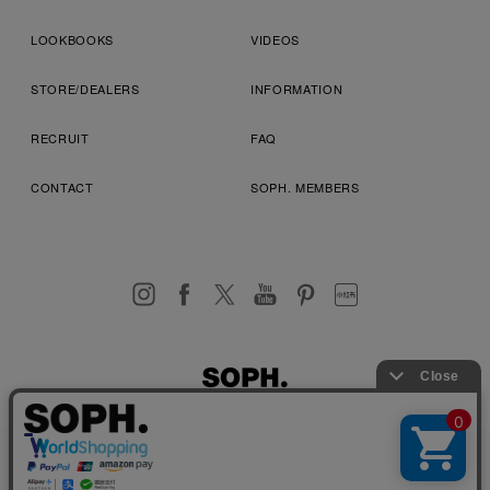
LOOKBOOKS
VIDEOS
STORE/DEALERS
INFORMATION
RECRUIT
FAQ
CONTACT
SOPH. MEMBERS
お客様により良いサービスを提供するため、cookie(クッキー)を
プライバシーポリシー
特定商取引法に基づく表記
利用規約
使用することがございます。 詳しくは
プライバシーポリシー
を
店舗受取サービス
コンビニ・営業店受取サービス