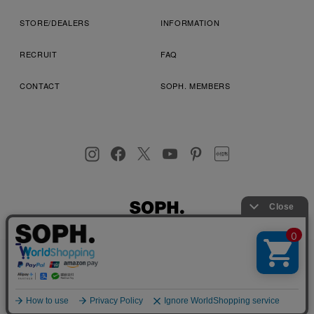
STORE/DEALERS
INFORMATION
RECRUIT
FAQ
CONTACT
SOPH. MEMBERS
お客様により良いサービスを提供するため、cookie(クッキー)を
プライバシーポリシー
特定商取引法に基づく表記
利用規約
使用することがございます。 詳しくは
プライバシーポリシー
を
店舗受取サービス
コンビニ・営業店受取サービス
ご確認ください。
OK