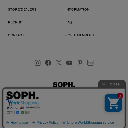
STORE/DEALERS
INFORMATION
RECRUIT
FAQ
CONTACT
SOPH. MEMBERS
お客様により良いサービスを提供するため、cookie(クッキー)を
プライバシーポリシー
特定商取引法に基づく表記
利用規約
使用することがございます。 詳しくは
プライバシーポリシー
を
店舗受取サービス
コンビニ・営業店受取サービス
ご確認ください。
OK