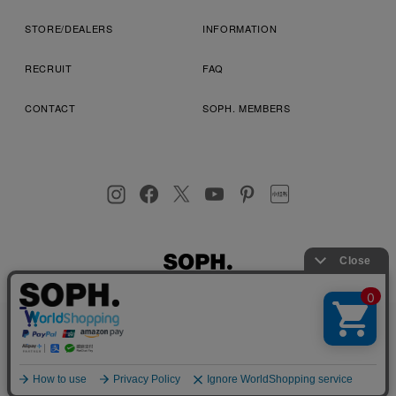
STORE/DEALERS
INFORMATION
RECRUIT
FAQ
CONTACT
SOPH. MEMBERS
お客様により良いサービスを提供するため、cookie(クッキー)を
プライバシーポリシー
特定商取引法に基づく表記
利用規約
使用することがございます。 詳しくは
プライバシーポリシー
を
店舗受取サービス
コンビニ・営業店受取サービス
ご確認ください。
OK