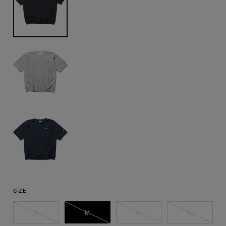
SIZE
S
M
L
XL