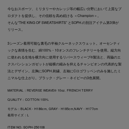
今なおスポーツ、ミリタリーやカレッジ等の幅広い分野において上質なプ
ロダクトを提供し、その信頼を高め続ける ＜Champion＞。
そんな“THE KING OF SWEATSHIRTS” とSOPH.の別注アイテム第3弾が
リリース。
3シーズン着用可能な裏毛の半袖クルーネックスウェット。オーセンティ
ックな表情を生む、綿100%・10オンスのフレンチテリーを使用。縦方向
に使われる生地を横方向に使用するリバースウィーブ®製法と、両脇のエ
クスパンションガゼットが縦横の縮みを抑えるチャンピオンの代表的な製
法とデザイン。左胸にSOPH.刺繍、左袖にCロゴワッペンのみを施したミ
ニマルな仕上がり。ブラック・グレー・ネイビーの3色展開。
MATERIAL：
REVERSE WEAVE® 10oz. FRENCH TERRY
QUALITY：
COTTON 100%
モデル：BLACK - H186cm, GRAY - H185cm,NAVY - H177cm
着用サイズ：L
ITEM NO. SOPH-250108