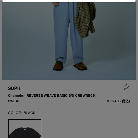
1
|
6
+ 
SOPH.
Champion REVERSE WEAVE BASIC S/S CREWNECK
SWEAT
￥15,400
(税込)
COLOR:
BLACK