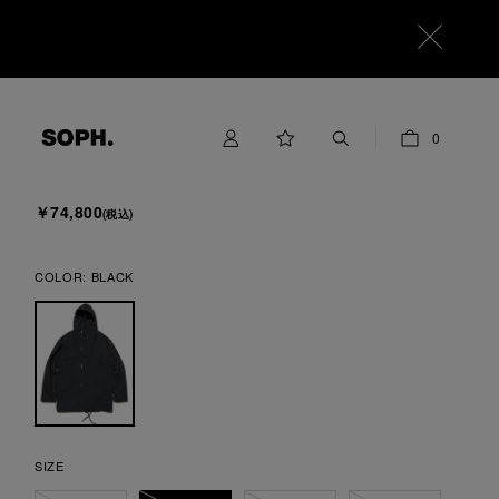
SOPHNET.
0
EX. EDUVACATION PARKA
￥74,800
(税込)
COLOR:
BLACK
SIZE