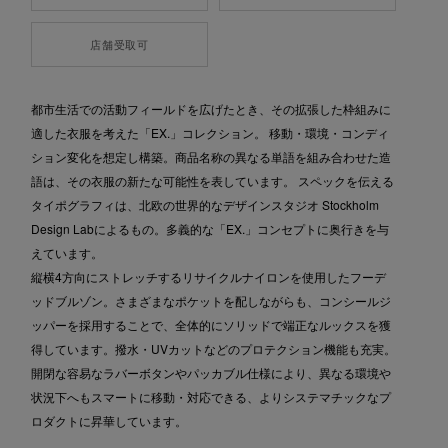
店舗受取可
都市生活での活動フィールドを広げたとき、その拡張した枠組みに
適した衣服を考えた「EX.」コレクション。 移動・環境・コンディ
ション変化を想定し構築。商品名称の異なる単語を組み合わせた造
語は、その衣服の新たな可能性を表しています。 スペックを伝える
タイポグラフィは、北欧の世界的なデザインスタジオ Stockholm
Design Labによるもの。多義的な「EX.」コンセプトに奥行きを与
えています。
縦横4方向にストレッチするリサイクルナイロンを使用したフーデ
ッドブルゾン。さまざまなポケットを配しながらも、コンシールジ
ッパーを採用することで、全体的にソリッドで端正なルックスを獲
得しています。撥水・UVカットなどのプロテクション機能も充実。
開閉な容易なラバーボタンやパッカブル仕様により、異なる環境や
状況下へもスマートに移動・対応できる、よりシステマチックなプ
ロダクトに昇華しています。