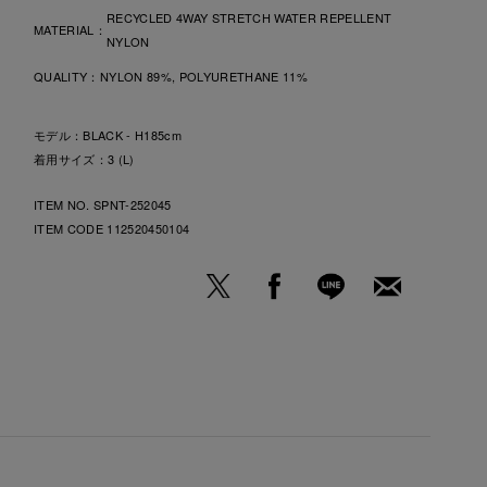
RECYCLED 4WAY STRETCH WATER REPELLENT
MATERIAL：
NYLON
QUALITY：
NYLON 89%, POLYURETHANE 11%
モデル：BLACK - H185cm
着用サイズ：3 (L)
ITEM NO. SPNT-252045
ITEM CODE
112520450104