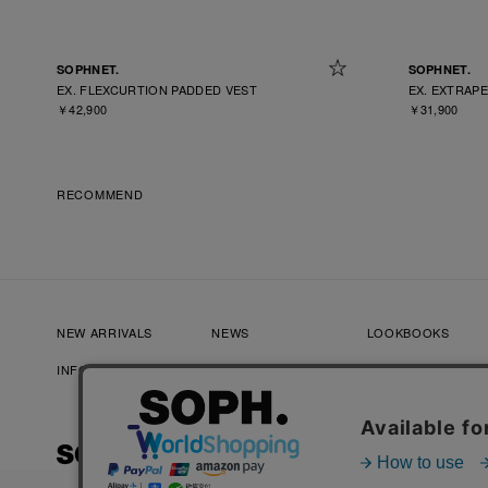
SOPHNET.
SOPHNET.
EX. FLEXCURTION PADDED VEST
EX. EXTRAP
￥42,900
￥31,900
RECOMMEND
NEW ARRIVALS
NEWS
LOOKBOOKS
INFORMATION
RECRUIT
FAQ
プライバシーポリシー
特定商取引法に基づく表記