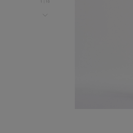
1
|
10