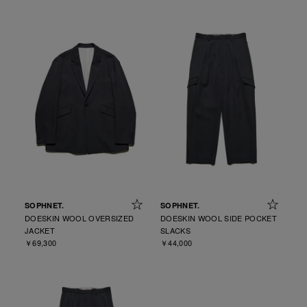
SOPHNET.
SOPHNET.
DOESKIN WOOL OVERSIZED
DOESKIN WOOL SIDE POCKET
JACKET
SLACKS
￥69,300
￥44,000