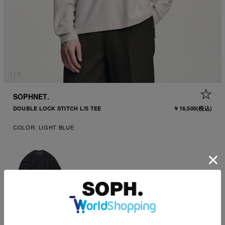
1
|
5
+ 
SOPHNET.
DOUBLE LOCK STITCH L/S TEE
￥16,500
(税込)
COLOR:
LIGHT BLUE