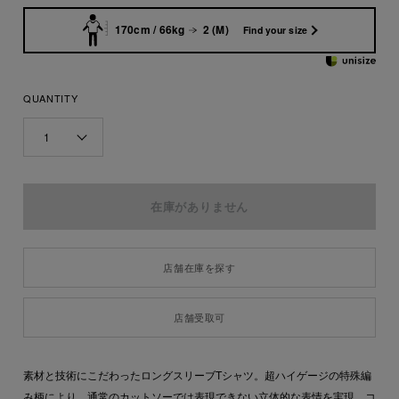
170cm / 66kg
2 (M)
Find your size
QUANTITY
1
店舗在庫を探す
店舗受取可
素材と技術にこだわったロングスリーブTシャツ。超ハイゲージの特殊編
み柄により、通常のカットソーでは表現できない立体的な表情を実現。コ