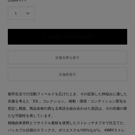
QUANTITY
1
在庫残り1点
店舗在庫を探す
店舗受取可
都市生活での活動フィールドを広げたとき、その拡張した枠組みに適した
衣服を考えた「EX.」コレクション。 移動・環境・コンディション変化を
想定し構築。商品名称の異なる単語を組み合わせた造語は、その衣服の新
たな可能性を表しています。
植物由来原料とリサイクル素材を使用したストレッチタフタで仕立てた、
パッカブル仕様のスラックス。ポリエステル100%ながら、4WAYストレ