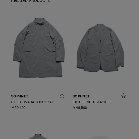
RELATED PRODUCTS
SOPHNET.
SOPHNET.
EX. EDUVACATION COAT
EX. BLEISURE JACKET
￥59,400
￥49,500