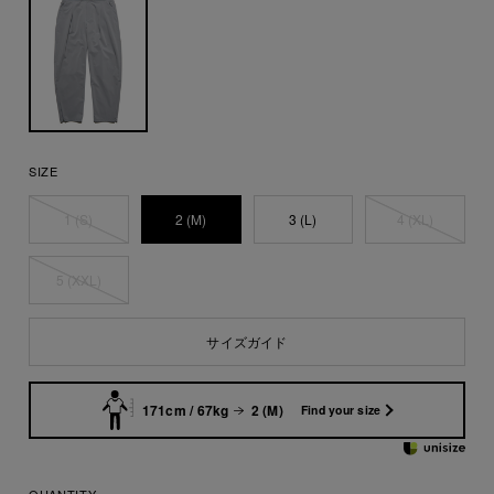
SIZE
1 (S)
2 (M)
3 (L)
4 (XL)
5 (XXL)
サイズガイド
171cm / 67kg
2 (M)
Find your size