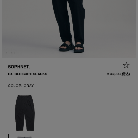
1
|
10
+ 
SOPHNET.
EX. BLEISURE SLACKS
￥33,000
(税込)
COLOR:
GRAY