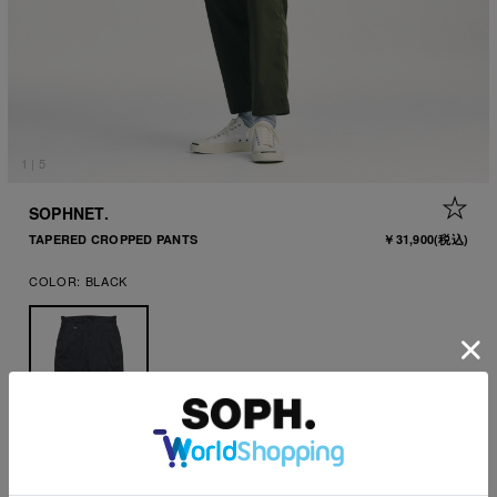
1
|
5
+ 
SOPHNET.
TAPERED CROPPED PANTS
￥31,900
(税込)
COLOR:
BLACK