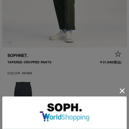
1
|
5
+ 
SOPHNET.
TAPERED CROPPED PANTS
￥31,900
(税込)
COLOR:
KHAKI