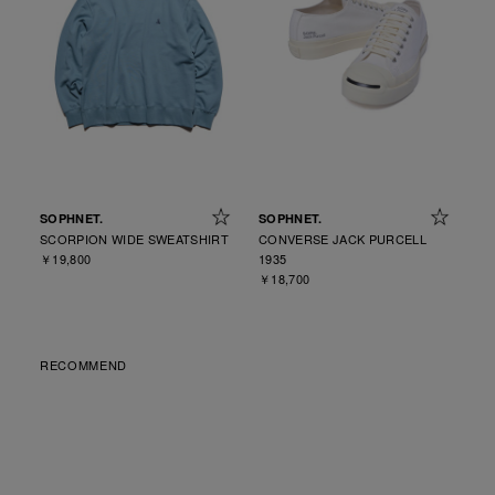
SOPHNET.
SOPHNET.
SCORPION WIDE SWEATSHIRT
CONVERSE JACK PURCELL
￥19,800
1935
￥18,700
RECOMMEND