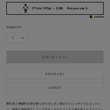
171cm / 67kg
2 (M)
Find your size
QUANTITY
1
店舗在庫を探す
店舗受取可
耐久性と伸縮性を併せ持つポリウレタン混のストレッチツイルコットン
に、特殊な染色加工によってナチュラルなフェード感を加えたスリムフィ