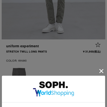
1
|
5
+ 
uniform experiment
STRETCH TWILL LONG PANTS
￥31,900
(税込)
COLOR:
KHAKI