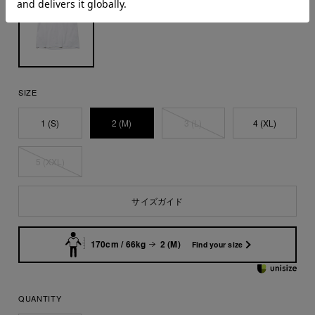
SIZE
1 (S)
2 (M)
3 (L)
4 (XL)
5 (XXL)
サイズガイド
170cm / 66kg
2 (M)
Find your size
QUANTITY