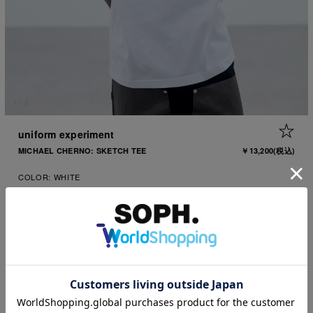
1
|
5
+ 
uniform experiment
MICHAEL CHERNO: SKETCH TEE
￥13,200
(税込)
COLOR:
WHITE