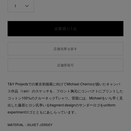
1
在庫残り1点
店舗在庫を探す
店舗受取可
T&Y Projectsでの東京初個展に向けてMichael Chernoが描いたキャンバ
ス作品〈I am〉のスケッチを、フロント胸元にコンパクトにプリントした
コットン100%のクルーネックTシャツ。背面には、Michaelをいち早く見
出した藤原ヒロシ氏率いるfragment designのサンダーロゴをuniform
experimentロゴとともにあしらっています。
MATERIAL：
SILKET JERSEY