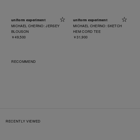
uniform experiment
uniform experiment
MICHAEL CHERNO: JERSEY
MICHAEL CHERNO: SKETCH
BLOUSON
HEM CORD TEE
￥49,500
￥31,900
RECOMMEND
RECENTLY VIEWED