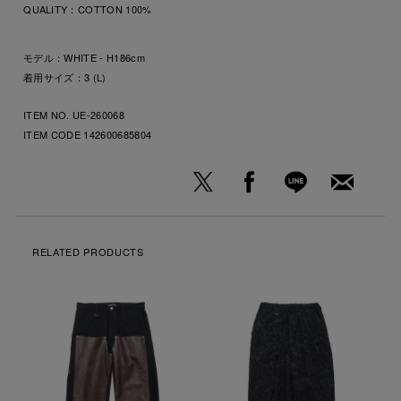
QUALITY：
COTTON 100%
モデル：WHITE - H186cm
着用サイズ：3 (L)
ITEM NO. UE-260068
ITEM CODE
142600685804
RELATED PRODUCTS