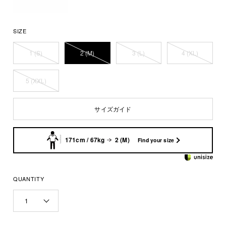
SIZE
1 (S)
2 (M)
3 (L)
4 (XL)
5 (XXL)
サイズガイド
171cm / 67kg
2 (M)
Find your size
QUANTITY
1