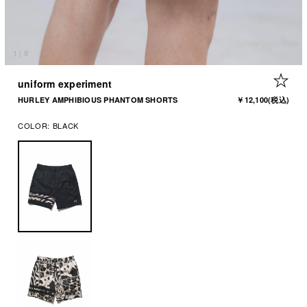
1
|
9
+ 
uniform experiment
HURLEY AMPHIBIOUS PHANTOM SHORTS
￥12,100
(税込)
COLOR:
BLACK