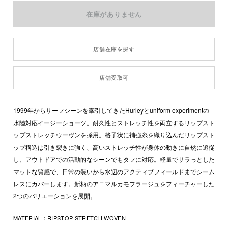
店舗在庫を探す
店舗受取可
1999年からサーフシーンを牽引してきたHurleyとuniform experimentの
水陸対応イージーショーツ。耐久性とストレッチ性を両立するリップスト
ップストレッチウーヴンを採用。格子状に補強糸を織り込んだリップスト
ップ構造は引き裂きに強く、高いストレッチ性が身体の動きに自然に追従
し、アウトドアでの活動的なシーンでもタフに対応。軽量でサラっとした
マットな質感で、日常の装いから水辺のアクティブフィールドまでシーム
レスにカバーします。新柄のアニマルカモフラージュをフィーチャーした
2つのバリエーションを展開。
MATERIAL：
RIPSTOP STRETCH WOVEN