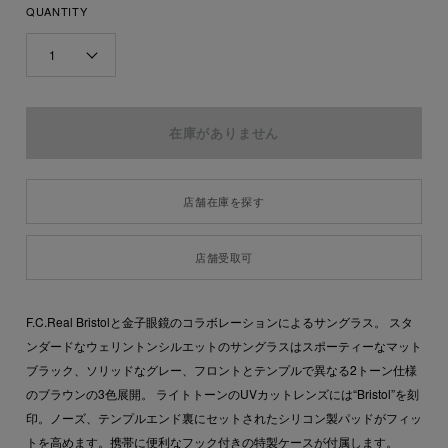
QUANTITY
1
店舗在庫を探す
店舗受取可
F.C.Real Bristolと金子眼鏡のコラボレーションによるサングラス。 スタ
ンダードなウェリントンシルエットのサングラスはスポーティーなマット
ブラック、ソリッドなグレー、フロントとテンプルで異なる2トーン仕様
のブラウンの3色展開。 ライトトーンのUVカットレンズには“Bristol”を刻
印。ノーズ、テンプルエンド裏にセットされたシリコン製パッドがフィッ
トを高めます。携帯に便利なフック付きの特製ケースが付属します。