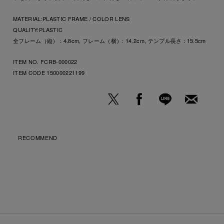
MATERIAL:
PLASTIC FRAME / COLOR LENS
QUALITY:
PLASTIC
全フレーム（縦） : 4.8cm, フレーム（横）: 14.2cm, テンプル長さ : 15.5cm
ITEM NO. FCRB-000022
ITEM CODE
150000221199
RECOMMEND