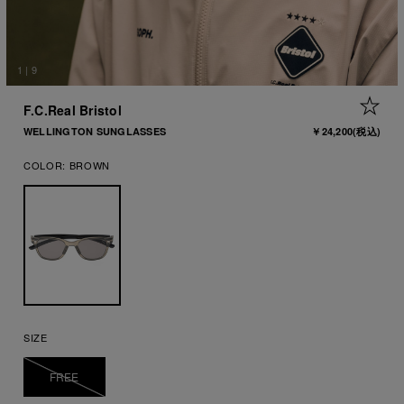
1
|
9
+ 
F.C.Real Bristol
WELLINGTON SUNGLASSES
￥24,200
(税込)
COLOR:
BROWN
SIZE
FREE